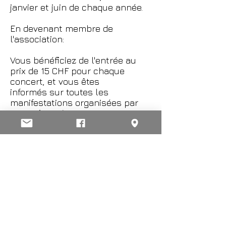
janvier et juin de chaque année.
En devenant membre de
l'association:
Vous bénéficiez de l'entrée au
prix de 15 CHF pour chaque
concert, et vous êtes
informés sur toutes les
manifestations organisées par
Les Goûts Réunis.
Adhésion:
Carte de membre 60
CHF
Carte de couple 100
CHF
Carte étudiant 30